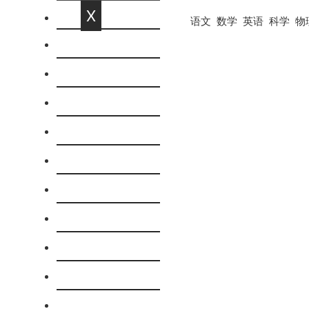
X
语文
数学
英语
科学
物
网站首页
语文
数学
英语
科学
物理
化学
历史
政治思品
地理