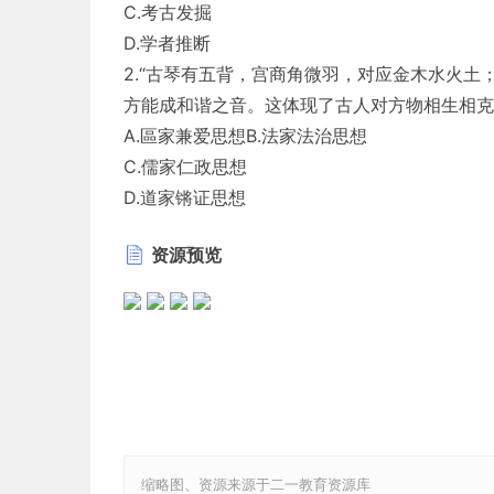
C.考古发掘
D.学者推断
2.“古琴有五背，宫商角微羽，对应金木水火
方能成和谐之音。这体现了古人对方物相生相克
A.區家兼爱思想B.法家法治思想
C.儒家仁政思想
D.道家锵证思想
3.这一制度的最大优点是从根本上打破了豪门
资源预览
成向着尽可能大的杜会面开放。“这一制度”是
A.指分封制
B.科举制
C.郡县制
D行省制
4,《明史》记载：“（北京城）宫城居中央，外
布局设计最能体现的明朝政治理念是
A.发展商业繁荣经济
缩略图、资源来源于二一教育资源库