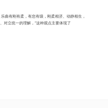
土；乐曲有刚有柔，有怠有级，刚柔相济、动静相生，
、对立统一的理解，”这种观点主要体现了
世族对政治权力的垄断，使国家行政机构人员的组
环皇城、内城，三重相套，中轴纵贯南北，”这一