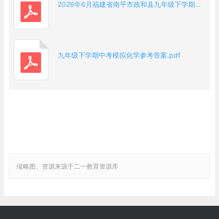
（4）耐高温(或耐腐蚀等，合理答案均可) （2分）
2026年6月福建省南平市政和县九年级下学期初三中考模拟化学试卷.pdf
12.（7分)
（1）大量燃烧化石燃料 （1分）
（2）①光合作用 （1分）
九年级下学期中考模拟化学参考答案.pdf
②Ca(OH)2 （1分）
（3）①干冰升华吸热 （1分）
②C、H、O （1分）
Ag/In2O3
③CO2+3H2 CH3OH+H2O （2分）
13．（8分）
（1）①②④ （2分）
（2）不认可 （1分）
缩略图、资源来源于二一教育资源库
化学参考答案及评分说明 第 1页（共 3页）
二氧化碳不是造成酸雨的主要原因（合理答案均可） （2
分）
（3）CO2＋H2O H2CO3 （2分）