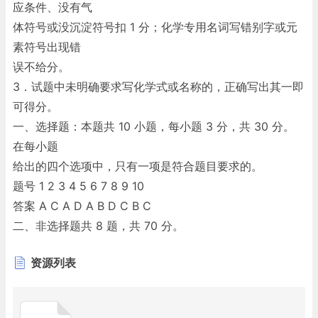
应条件、没有气
体符号或没沉淀符号扣 1 分；化学专用名词写错别字或元
素符号出现错
误不给分。
3．试题中未明确要求写化学式或名称的，正确写出其一即
可得分。
一、选择题：本题共 10 小题，每小题 3 分，共 30 分。
在每小题
给出的四个选项中，只有一项是符合题目要求的。
题号 1 2 3 4 5 6 7 8 9 10
答案 A C A D A B D C B C
二、非选择题共 8 题，共 70 分。
11．（7分）
资源列表
（1）原子 （1分）
（2）通过控制光的散射、反射或吸收方式 （2分）
（3）4Al＋3O2 2Al2O3 （2分）