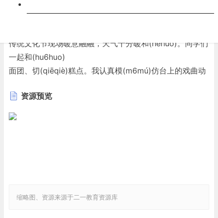
来。（37分)
跨科
1.
给加点字选择正确的读音，打“√”。(6分)
传统文化节现场暖意融融，天气十分暖和(héhuo)。同学们
一起和(hu6huo)
面团、切(qiēqiè)糕点。我认真模(m6mú)仿台上的戏曲动
作，做得有模(mómú)
资源预览
有样，就算忙碌了一整天，也不觉得劳累(1éi1èi)。
2.为了鼓励同学们积极参加活动，李老师给三年级(3)班发
出了一份活动倡议书。看拼
音，结合语境，将倡议书中缺少的词语写到文中的括号
中。(7分)
中华优秀传统文化凝聚着祖先的wěidà(
)智慧，为人类文明作出了卓
越的gong xian(
缩略图、资源来源于二一教育资源库
)，让人感受到源源不断的文化力量，是我们中华民族的