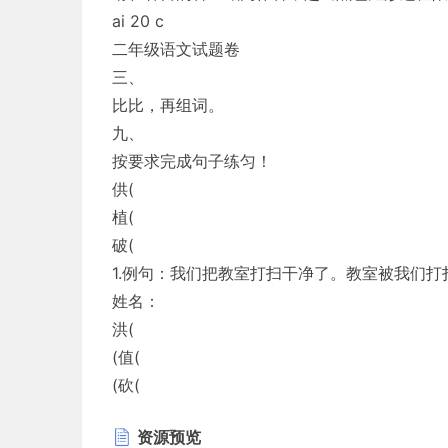
ai 20 c
二年级语文试题卷
三、
比比，再组词。
九、
按要求完成句子练匀！
供(
植(
破(
1.例句：我们把教室打扫干净了。教室被我们打
姓名：
洪(
(值(
(砍(
我把窗户打开了。
资源预览
准考证号：