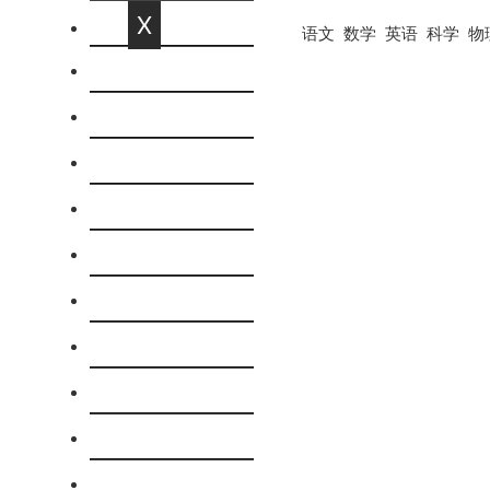
X
语文
数学
英语
科学
物
网站首页
语文
数学
英语
科学
物理
化学
历史
政治思品
地理