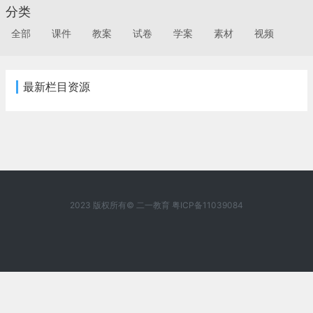
分类
全部
课件
教案
试卷
学案
素材
视频
最新栏目资源
2023 版权所有© 二一教育
粤ICP备11039084