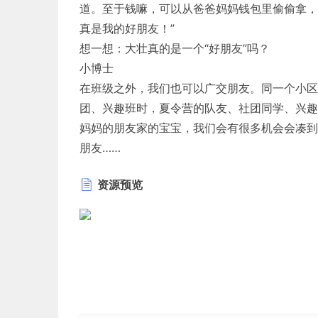
道。至于钱嘛，可以从爸爸妈妈钱包里偷偷拿，
真是我的好朋友！”
想一想：大壮真的是一个“好朋友”吗？
小博士
在班级之外，我们也可以广交朋友。同一个小区
团、兴趣班时，夏令营的队友、社团同学、兴趣
妈妈的朋友家的宝宝，我们会有很多机会会凑到
朋友……
生活的圈子越大，接触的同龄人越多，我们就可
资源预览
主动交往 语言文明
玩具美食能分享 发生争执能原谅
广交朋友，我们有更多的伙伴，陪伴我们度过快
有时候，朋友的一些错误做法和不良习惯会对我
小检测
判断：
1.暑假，我去外婆家玩，邻居家的小花勤劳、可