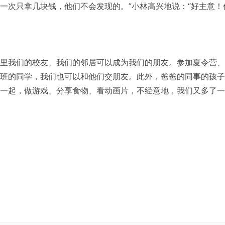
一次只拿几块钱，他们不会发现的。”小林高兴地说：“好主意！
里我们的校友、我们的邻居可以成为我们的朋友。参加夏令营、
班的同学，我们也可以和他们交朋友。此外，爸爸的同事的孩子
一起，做游戏、分享食物、看动画片，不经意地，我们又多了一
能交到更多的朋友。怎样才能交到更多的朋友呢？
乐的时光。但是，朋友也不是越多就越好。近朱者赤，近墨者黑
们产生不良影响，因此，我们要交益友，要谨慎选择朋友。
爱，我们一起学习、一起玩耍，成了好朋友。 （ ）