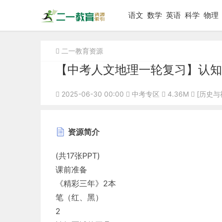
语文
数学
英语
科学
物理
二一教育资源
【中考人文地理一轮复习】认知区
2025-06-30 00:00
中考专区
4.36M
[历史与
资源简介
(共17张PPT)
课前准备
《精彩三年》2本
笔（红、黑）
2