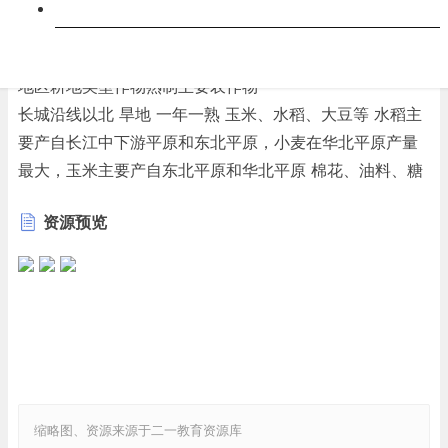
东部农区的粮食种植面积和产量均占全国90％以上。黑龙
跨科
江等北方省级行政区成为我国粮食的主要产地
3. 南北差异
地区耕地类型作物熟制主要农作物
长城沿线以北 旱地 一年一熟 玉米、水稻、大豆等 水稻主
要产自长江中下游平原和东北平原，小麦在华北平原产量
最大，玉米主要产自东北平原和华北平原 棉花、油料、糖
料等经济作物为生活所必需，还能增加农民的收入
资源预览
分界线：长城
秦岭—淮河以北 旱地 一年两熟 小麦、玉米、大豆等
分界线：秦岭—淮河线
秦岭—淮河以南 水田 一年两熟 水稻和柑橘等亚热带经济
作物
分界线：南岭
南岭以南 水田 一年三熟 水稻和橡胶等热带经济作物
4. 中国经济作物的生产
缩略图、资源来源于二一教育资源库