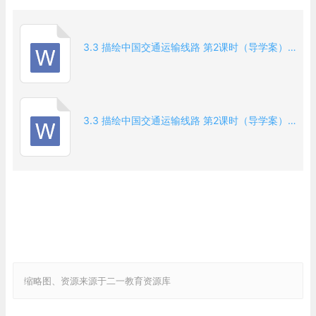
展成就，增强对国家发展的认同。
【重难点】
重点：高铁分布及对生产生活的影响；水运优势、港口分
3.3 描绘中国交通运输线路 第2课时（导学案）（原卷版）地理晋教版2024八年级上册.docx
布及对经济的影响。
难点：交通方式对经济、生活的具体影响；交通布局与区
域地理条件的联系。
3.3 描绘中国交通运输线路 第2课时（导学案）（解析版）地理晋教版2024八年级上册.docx
【课前预习——你相当可以】
活动一：读P93、94，图3-31“中国高速铁路线分布”、图
3-32“中国高速铁路”完成下题
1.铁路运输是中国最重要的交通运输方式之一，具有 运输
量大 、 价格低 的特点。
2.中国的高速铁路网呈现 东密西疏 的分布特点，形成纵横
交错、四通八达的高速铁路网。
3.截至 2022年底，全国铁路营业里程达 15.5万 千米，其
缩略图、资源来源于二一教育资源库
中高速铁路里程达 4.2万 千米，位居 世界第一 。
4.高速铁路使旅途更加快捷、舒适，成为人们出行的理想