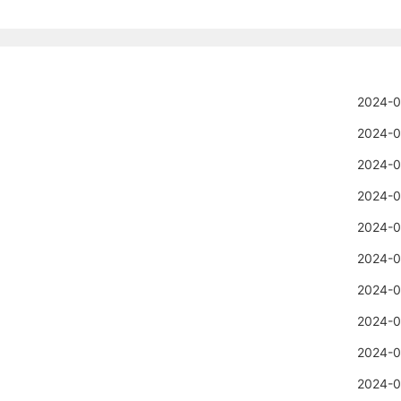
2024-0
2024-0
2024-0
2024-0
2024-0
2024-0
2024-0
2024-0
2024-0
2024-0