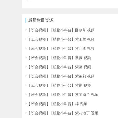
最新栏目资源
[
班会视频
]
【植物小科普】酢浆草 视频
[
班会视频
]
【植物小科普】紫玉兰 视频
[
班会视频
]
【植物小科普】紫叶李 视频
[
班会视频
]
【植物小科普】紫薇 视频
[
班会视频
]
【植物小科普】紫藤 视频
[
班会视频
]
【植物小科普】紫茉莉 视频
[
班会视频
]
【植物小科普】紫荆 视频
[
班会视频
]
【植物小科普】紫茎泽兰 视频
[
班会视频
]
【植物小科普】梓 视频
[
班会视频
]
【植物小科普】紫花地丁 视频