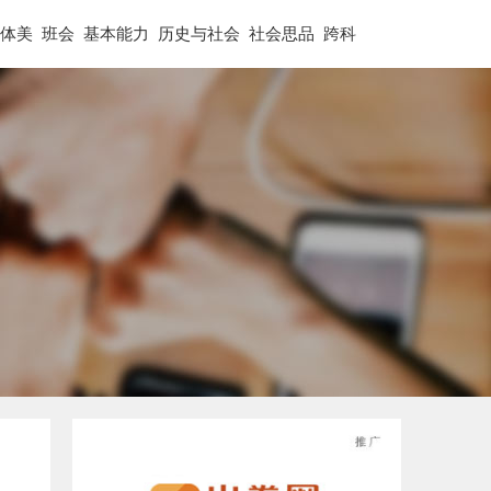
体美
班会
基本能力
历史与社会
社会思品
跨科