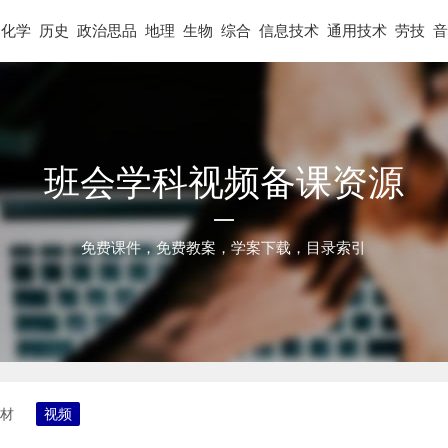
化学
历史
政治思品
地理
生物
综合
信息技术
通用技术
劳技
音
班会学科视频备课资源
免费课件，免费教案，学案下载，目录索引
素材
视频