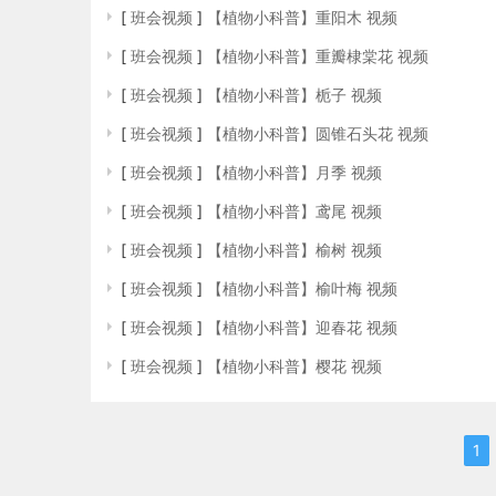
[
班会视频
]
【植物小科普】重阳木 视频
[
班会视频
]
【植物小科普】重瓣棣棠花 视频
[
班会视频
]
【植物小科普】栀子 视频
[
班会视频
]
【植物小科普】圆锥石头花 视频
[
班会视频
]
【植物小科普】月季 视频
[
班会视频
]
【植物小科普】鸢尾 视频
[
班会视频
]
【植物小科普】榆树 视频
[
班会视频
]
【植物小科普】榆叶梅 视频
[
班会视频
]
【植物小科普】迎春花 视频
[
班会视频
]
【植物小科普】樱花 视频
1