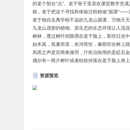
的某个契合“点”。老于骨子里喜欢课堂教学充满
格，老于把这个寻找和体验过程称做“掘课”—
老于独自去离学校不远的九龙山掘课。万物天天
九龙山茂密的植物、原生态的生态环境让人流连
树林，透过树叶间隙洒在老于脸上，那些日光中
始本真，筑巢而居，依河而饮，像那些在树上跳
风雨之声是宫商角徵羽，疗疾治病用的是砭石金
偶尔有一两片树叶或者枯枝掉落在老于脸上身上
红、灰相间的地砖，散发着土壤的气息，但粘土
资源预览
来更浓烈清新，山中不知来历的清越声音和清新
雨泽万物，阴阳互根，这是自然的奥义，简单而
的模糊的纯真笑脸在眼前变幻，动感十足。清新
有了数，只觉得那股气韵在脑海里反复盘旋，激
性。莫奈说：“我像小鸟鸣啭一样作画”，公开
碎，眼光必须独到，让知识与性灵在生活中穿越
辞》这篇柔软的课文在班上试镜、蓄势，再用《