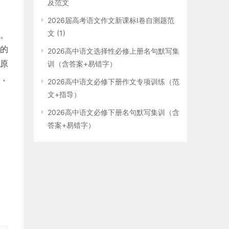
及范文
2026届高考语文作文新课标Ⅰ卷自测题范
文 (1)
。
的
2026高中语文选择性必修上册名句默写集
原
训（含答案+易错字）
，
2026高中语文必修下册作文专项训练（范
文+指导）
2026高中语文必修下册名句默写集训（含
想
答案+易错字）
风
晰
课
灵
兮