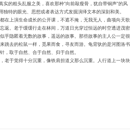
真实的粗头乱服之美，喜欢那种“向前敲瘦骨，犹自带铜声”的风
—用独特的眼光、思想或者表达方式发掘演绎文本的深刻和美。
都在上演生命成长的公开课，不遮不掩，无我无人，曲项向天歌
忘返。老于缓缓行走在林间，万道日光穿过恒远的时空透进茂密
似乎隐匿着无数的故事，遥远的故事。那些故事的主人公一定很
来跳去的松鼠一样，觅果而食，寻友而游。龟背驮的是河图洛书
针，取于自然、合于自然、归于自然。
，老于觉得十分沉重，像铁肩担道义那么沉重。人行道上一块块
砖的气味火性重，不完全属于大自然。地砖下面的真实土壤香味
气息实在妙不可言。老于不由地往树林深处踱去。密林生风雨，
难以言说。老于意识深处的碎片层层泛起，二十多年来一张张清
山林让老于的脑袋变得清晰敏锐，他心里气韵渐成，终于对公开
情涌动，不吐不快。课堂与生活是一样的。最本真的自己才最有
课也应回归到这样，像莫奈的《睡莲》一样静静开放。笔触可以细
，穿越自在自为，圆融无碍。老于最后决定下来：先拿《归去来
荆轲刺秦王》这篇刚硬的课文正式在市里上场。