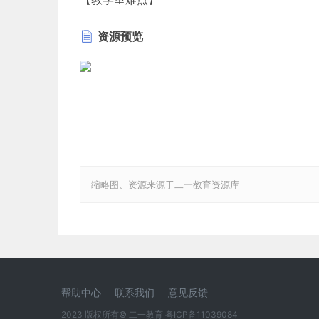
教学重点：熟悉人机关系要实现的目标，使学生
资源预览
教学难点：正确理解人机关系，能对生活中所存
【教学过程】
一、新课导入：
问题导入：同学们，你们有没有试过不合脚的鞋
二、教授新课：
什么是人机关系
我们每个人无时无刻不与身边的物品发生联系。
相互的关系称为人机关系。
缩略图、资源来源于二一教育资源库
(1).学生活动一
思考：人机关系中的“机”指的是什么？（学生阅
教师：人机关系中的机简单的说就是指我们身边
(2).学生活动二
练习：找出下列活动中的“人”和“机”，体会人机
帮助中心
联系我们
意见反馈
①.教师拿着粉笔板书
2023 版权所有© 二一教育
粤ICP备11039084
②.农民用锄头锄地