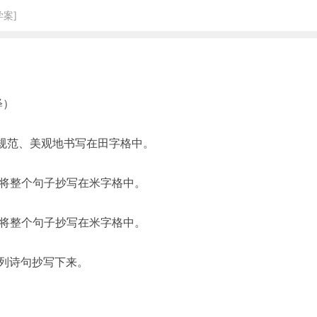
学案]
释）
、规范、美观地书写在田字格中。
字将整个句子抄写在米字格中。
字将整个句子抄写在米字格中。
下列诗句抄写下来。