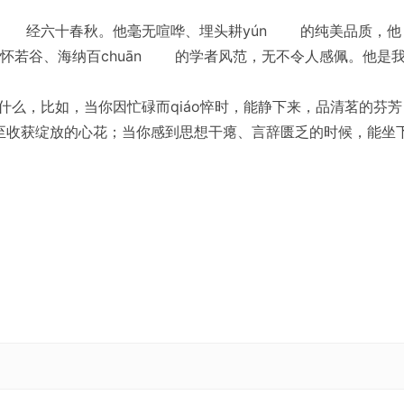
ì 经六十春秋。他毫无喧哗、埋头耕yún 的纯美品质，他
怀若谷、海纳百chuān 的学者风范，无不令人感佩。他是
什么，比如，当你因忙碌而qiáo悴时，能静下来，品清茗的芬芳
甚至收获绽放的心花；当你感到思想干瘪、言辞匮乏的时候，能坐
胚芽就会在心中茁壮成长。能保持这样一颗赤子之心，是在尘世
方位对外开放的重大举cuò 、推行互利共赢的重要平台。 我国
一路”不是我们一家的事。“一带一路”建设不应仅仅着眼于我国自
家搭上我国发展快车，帮助他们实现发展目标。