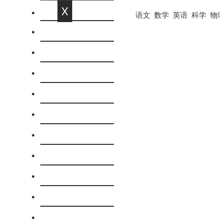
X
语文
数学
英语
科学
物
网站首页
语文
数学
英语
科学
物理
化学
历史
政治思品
地理