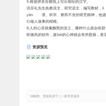
5.根据拼音在横线上写出相应的汉字。
洪宗礼先生执教语文，研究语文，编写教材，l
yán 谨、科学、锲而不舍的研究精神，他虚
们做人做事的楷模。
6.人的心灵就像黝黑的泥土，播种什么就会收获
听微风的轻吟，疲bèi的心神就会有所慰藉，
来，读古人的智慧，阅今人的风流，深邃思想的
资源预览
得幸福的关键。
（1）给加点字注音。
绽（_________）放 胚（_________）芽
（2）根据拼音写汉字。
qiáo（__________）悴 疲bèi（_______）
7.据拼音写出相应的汉字。
“一带一路”建设是我国在新的历史条件下实行全
是“一带一路”的倡导者和推动者，但建设“一带
缩略图、资源来源于二一教育资源库
发展，而是要以我国发展为qì 机，让更多国