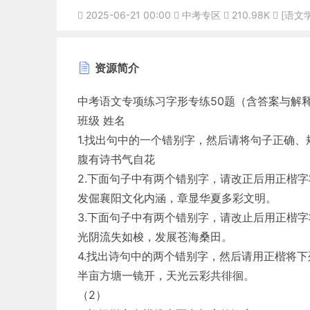
2025-06-21 00:00
中考专区
210.98K
[语文
资源简介
中考语文专项练习字形专练50题（含答案与解
班级 姓名
1.找出句中的一个错别字，然后请将句子正确
腹有诗书气自花
2.下面句子中有两个错别字，请改正后用正楷
发倔襄阳文化内涵，章显华夏多彩文明。
3.下面句子中有两个错别字，请改止后用正楷
光阴流失如梭，发展苍海桑田。
4.找出诗句中的两个错别字，然后请用正楷将
半亩方塘一镜开，天光云彩共徘徊。
（2）