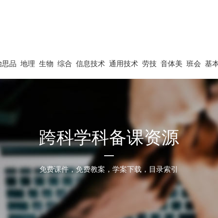
治思品
地理
生物
综合
信息技术
通用技术
劳技
音体美
班会
基
跨科学科备课资源
免费课件，免费教案，学案下载，目录索引