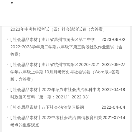
跨科
[
社会思品素材
]
【知识清单】浙江省七年级下册
2024-05-10
社会法治期末复习必备清单
[
社会思品素材
]
浙江省衢州市江山锦绣外国语
2023-06-12
2023年中考模拟考试（四）社会法治试卷（含答案）
[
社会思品素材
]
浙江省温州市洞头区第二中学
2023-06-02
2022-2023学年第二学期八年级下第三阶段社政作业测试（含
答案）
[
社会思品素材
]
浙江省杭州市富阳区2020-2021
2022-09-27
学年八年级上学期 10月月考历史与社会试卷（Word版+答卷
版，含答案）
[
社会思品素材
]
2022年绍兴市社会法治学科中考
2022-04-18
时政复习资料（第一期：2021.11-2022.03）
[
社会思品素材
]
八下社会·法治复习提纲
2022-04-04
[
社会思品素材
]
2022中考社会法治 国情教育相关
2021-07-14
考点的重要观点